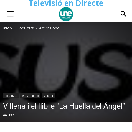
Televisió en Directe
Inicio
Localitats
Alt Vinalopó
Localitats
Alt Vinalopó
Villena
Villena i el llibre “La Huella del Ángel”
1323