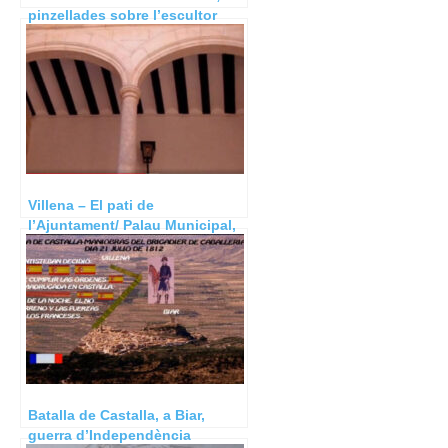
pinzellades sobre l’escultor
Antonio Navarro Santafé.
Villena – El pati de
l’Ajuntament/ Palau Municipal,
un recorregut per la seua
història.
Batalla de Castalla, a Biar,
guerra d’Independència