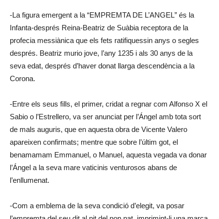
-La figura emergent a la “EMPREMTA DE L’ANGEL” és la
Infanta-després Reina-Beatriz de Suàbia receptora de la
profecia messiànica que els fets ratifiquessin anys o segles
després. Beatriz murio jove, l’any 1235 i als 30 anys de la
seva edat, després d’haver donat llarga descendència a la
Corona.
-Entre els seus fills, el primer, cridat a regnar com Alfonso X el
Sabio o l’Estrellero, va ser anunciat per l’Ángel amb tota sort
de mals auguris, que en aquesta obra de Vicente Valero
apareixen confirmats; mentre que sobre l’últim got, el
benamamam Emmanuel, o Manuel, aquesta vegada va donar
l’Ángel a la seva mare vaticinis venturosos abans de
l’enllumenat.
-Com a emblema de la seva condició d’elegit, va posar
l’empremta del seu dit al pit del non nat, imprimint-li una marca