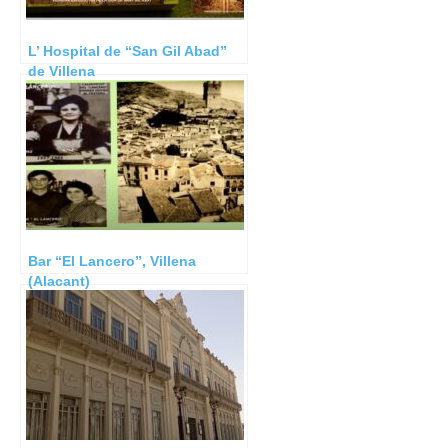
L’ Hospital de “San Gil Abad”
de Villena
Bar “El Lancero”, Villena
(Alacant)