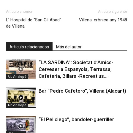
Artículo anterior
Artículo siguiente
L’ Hospital de “San Gil Abad”
Villena, crònica any 1948
de Villena
Artículo relacionados
Más del autor
“LA SARDINA”: Societat d’Amics-
Cerveseria Espanyola, Terrassa,
Cafeteria, Billars -Recreatius…
Alt Vinalopó
Bar “Pedro Cafetero”, Villena (Alacant)
Alt Vinalopó
“El Peliciego”, bandoler-guerriller