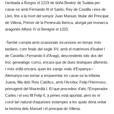
l’arribada a Burgos el 1219 de doñá Beatriz de Suàbia per
casar-se amb Fernando III el Santo, Rey de Castilla i eixe de
Lleó, fins a la mort del senyor Juan Manuel, titular del Principat
de Villena, Primer de la Peninsula Ibèrica, atorgat pel monarca
aragonès Alfons IV el Benigne el 1333.
-També compta amb ocasionals incursions en temps més
tardans, com finals del segle XV, amb el matrimoni d’Isabel I
de Castella i Fernando II d’Aragó, descendents tots dos del
troc genealògic comú, encara que de dues branques diferents.
I més enllà encara, quan les sangs reals d’Espanya i
Alemanya van tornar a emparentar en casar-se la Infanta
Juana, filla dels Reis Catòlics, amb l’Arxiduc Felip l’Hermoso,
primogènit del Maximilià I. El que procedeix d’ahi, l’Emperador
Carles i el seu fill Felip II, a penes està apuntat, però és el
corol·lari natural d’aquestes estampes a les quals dóna unitat
la história dels Manuel i el principat de Villena.