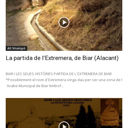
Alt Vinalopó
La partida de l’Extremera, de Biar (Alacant)
BIAR I LES SEUES HISTÓRIES PARTIDA DE L´EXTREMERA DE BIAR
*Possiblement el nom d´Extremera vinga dau per ser una zona de l
´Acabe Municipal de Biar limítrof...