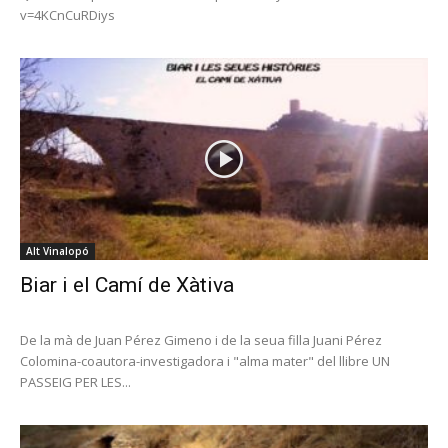
v=4KCnCuRDiys
Alt Vinalopó
Biar i el Camí de Xàtiva
De la mà de Juan Pérez Gimeno i de la seua filla Juani Pérez
Colomina-coautora-investigadora i "alma mater" del llibre UN
PASSEIG PER LES...